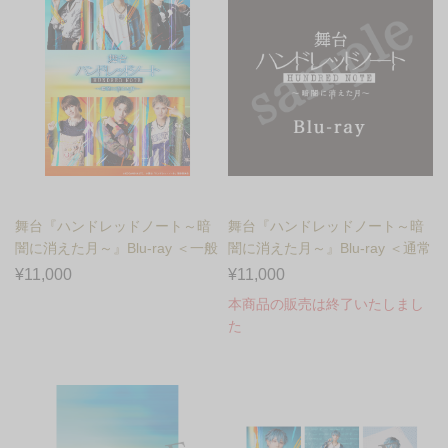
舞台『ハンドレッドノート～暗
舞台『ハンドレッドノート～暗
闇に消えた月～』Blu-ray ＜一般
闇に消えた月～』Blu-ray ＜通常
発売＞
予約＞
¥11,000
¥11,000
本商品の販売は終了いたしまし
た