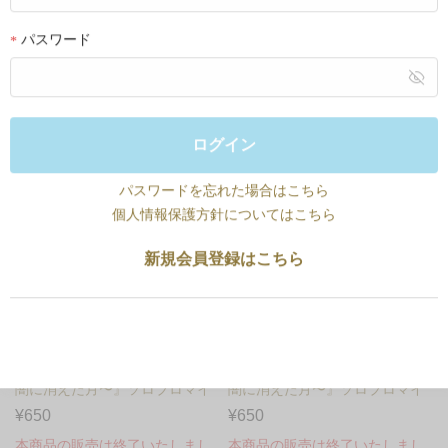
ド 鮫島二千翔（吉栁⻯樹...
ド 矢吹慶介（平井浩基）...
¥650
¥650
パスワード
本商品の販売は終了いたしまし
本商品の販売は終了いたしまし
た
た
ログイン
パスワードを忘れた場合はこちら
個人情報保護方針についてはこちら
新規会員登録はこちら
舞台『ハンドレッドノート〜暗
舞台『ハンドレッドノート〜暗
闇に消えた月〜』ソロブロマイ
闇に消えた月〜』ソロブロマイ
ド 京極日向（源秀流）
ド 月城咲人（福澤侑）
¥650
¥650
本商品の販売は終了いたしまし
本商品の販売は終了いたしまし